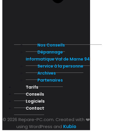
Nos Conseils
Dépannage
informatique Val de Marne 94
Service à la personne
Archives
Partenaires
Tarifs
Conseils
Logiciels
Contact
© 2026 Repare-PC.com. Created with ❤️
using WordPress and
Kubio