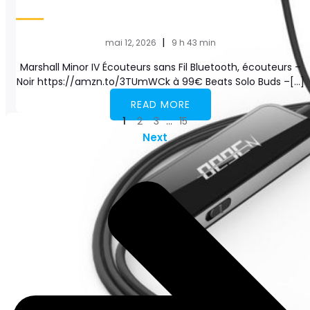
|
mai 12, 2026
9 h 43 min
Marshall Minor IV Écouteurs sans Fil Bluetooth, écouteurs –
Noir https://amzn.to/3TUmWCk à 99€ Beats Solo Buds –[…]
READ MORE
1
2
3
…
15
Next