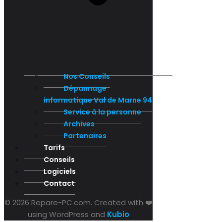
Nos Conseils
Dépannage
informatique Val de Marne 94
Service à la personne
Archives
Partenaires
Tarifs
Conseils
Logiciels
Contact
© 2026 Repare-PC.com. Created with ❤️
using WordPress and
Kubio