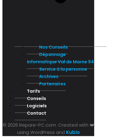
Nos Conseils
Dépannage
informatique Val de Marne 94
Service à la personne
Archives
Partenaires
Tarifs
Conseils
Logiciels
Contact
© 2026 Repare-PC.com. Created with ❤️
using WordPress and
Kubio