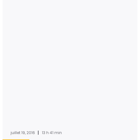
|
juillet 19, 2016
13 h 41 min