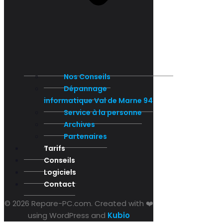
Nos Conseils
Dépannage
informatique Val de Marne 94
Service à la personne
Archives
Partenaires
Tarifs
Conseils
Logiciels
Contact
© 2026 Repare-PC.com. Created with ❤️
using WordPress and
Kubio