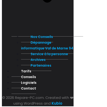
Nos Conseils
Dépannage
informatique Val de Marne 94
Service à la personne
Archives
Partenaires
Tarifs
Conseils
Logiciels
Contact
© 2026 Repare-PC.com. Created with ❤️
using WordPress and
Kubio