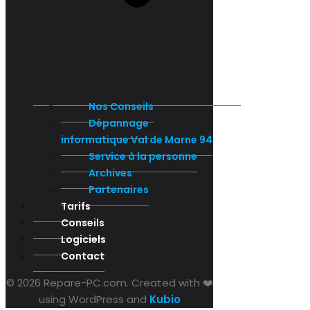
Nos Conseils
Dépannage
informatique Val de Marne 94
Service à la personne
Archives
Partenaires
Tarifs
Conseils
Logiciels
Contact
© 2026 Repare-PC.com. Created with ❤️
using WordPress and
Kubio