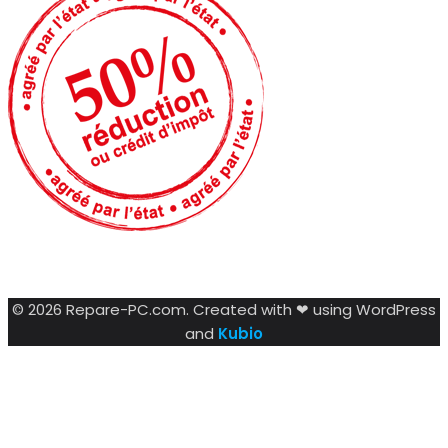
© 2026 Repare-PC.com. Created with ❤ using WordPress
and
Kubio